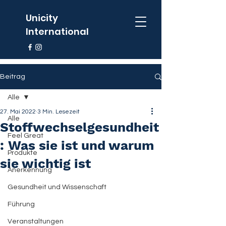
Unicity
International
Beitrag
Alle
27. Mai 2022
3 Min. Lesezeit
Alle
Stoffwechselgesundheit
Feel Great
: Was sie ist und warum
Produkte
sie wichtig ist
Anerkennung
Gesundheit und Wissenschaft
Führung
Veranstaltungen