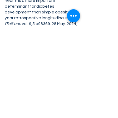
health is a more important 
determinant for diabetes 
development than simple obesity: a 4-
year retrospective longitudinal study.” 
PloS one
 vol. 9,5 e98369. 28 May. 2014, 
doi:10.1371/journal.pone.0098369
Anton SD, Moehl K, Donahoo WT, et 
al. Flipping the metabolic switch: 
understanding
and applying the health benefits of 
fasting. Obesity (Silver Spring) 2018; 
26: 254-68.
Michael Boschmann, Jochen 
Steiniger, Uta Hille, Jens Tank, Frauke 
Adams, Arya M. Sharma, Susanne 
Klaus, Friedrich C. Luft, Jens Jordan, 
Water-Induced Thermogenesis, 
The 