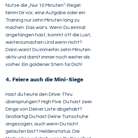
Nutze die „Nur 10 Minuten“-Regel. 
Nimm Dir vor, eine Aufgabe oder ein 
Training nur zehn Minuten lang zu 
machen. Das war's. Wenn Du einmal 
angefangen hast, kommt oft die Lust, 
weiterzumachen.Und wenn nicht? 
Dann warst Du immerhin zehn Minuten 
aktiv und damit immer noch weiter als 
vorher. Ein goldener Stern für Dich!
4. Feiere auch die Mini-Siege
Hast du heute den Drive-Thru 
übersprungen? High Five. Du hast zwei 
Dinge von Deiner Liste abgehakt? 
Großartig! Du hast Deine Turnschuhe 
angezogen, auch wenn Du nicht 
gelaufen bist? Heldenstatus. Die 