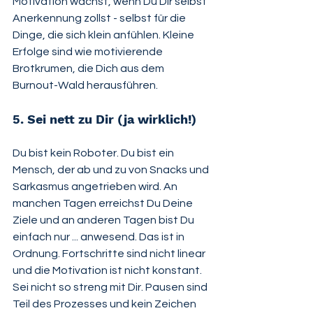
Motivation wächst, wenn Du Dir selbst 
Anerkennung zollst - selbst für die 
Dinge, die sich klein anfühlen. Kleine 
Erfolge sind wie motivierende 
Brotkrumen, die Dich aus dem 
Burnout-Wald herausführen.
5. Sei nett zu Dir (ja wirklich!)
Du bist kein Roboter. Du bist ein 
Mensch, der ab und zu von Snacks und 
Sarkasmus angetrieben wird. An 
manchen Tagen erreichst Du Deine 
Ziele und an anderen Tagen bist Du 
einfach nur ... anwesend. Das ist in 
Ordnung. Fortschritte sind nicht linear 
und die Motivation ist nicht konstant. 
Sei nicht so streng mit Dir. Pausen sind 
Teil des Prozesses und kein Zeichen 