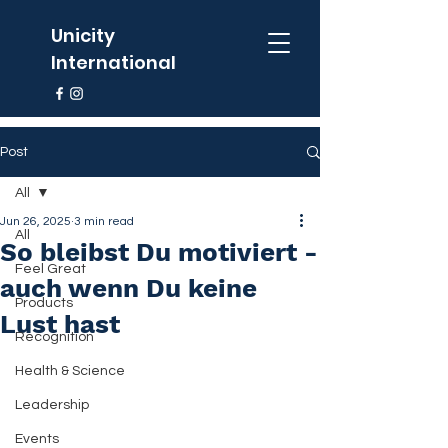
Unicity
International
Post
All
Jun 26, 2025
3 min read
All
So bleibst Du motiviert -
Feel Great
auch wenn Du keine
Products
Lust hast
Recognition
Health & Science
Leadership
Events