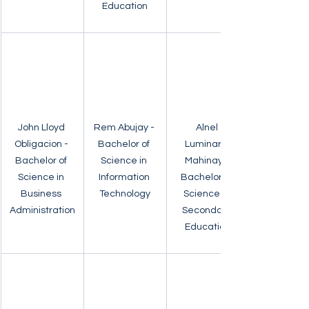
Education
John Lloyd 
Rem Abujay - 
Alnel 
Obligacion - 
Bachelor of 
Luminario 
Bachelor of 
Science in 
Mahinay - 
Science in 
Information 
Bachelor of 
Business 
Technology
Science in 
Administration
Secondary 
Education