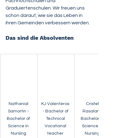
Fachhochschulen und 
Graduiertenschulen. Wir freuen uns 
schon darauf, wie sie das Leben in 
ihren Gemeinden verbessern werden.
Das sind die Absolventen
Nathanial 
KJ Valenteros 
Cristel 
Samortin - 
- Bachelor of 
Rasalan - 
Bachelor of 
Technical 
Bachelor of 
Science in 
Vocational 
Science in 
Nursing 
teacher 
Nursing 