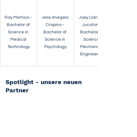
Ray Marticio - 
Jess Anegelo 
Joey Llaneta 
Bachelor of 
Crispino - 
Jucaton - 
Science in 
Bachelor of 
Bachelor of 
Medical 
Science in 
Science 
Technology
Psychology
Mechanical 
Engineering
Spotlight - unsere neuen 
Partner