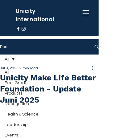
Unicity
International
Post
All
Jul 9, 2025
2 min read
All
Unicity Make Life Better
Feel Great
Foundation - Update
Products
Juni 2025
Recognition
Health & Science
Leadership
Events